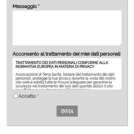
Messaggio *
Acconsento al trattamento dei miei dati personali
TRATTAMENTO DEI DATI PERSONALI CONFORME ALLA
NORMATIVA EUROPEA IN MATERIA DI PRIVACY
Associazione di Terra Santa, titolare del trattamento dei dati
personali, protegge la tua privacy durante la visita del nostro
sito web e adotta tutte le misure adeguate per garantire la
sicurezza nel trattamento dei tuoi dati quando utilizzi il sito
per effettuare una donazione all’Associazione.
Accetto *
Questa pagina intende descrivere nella maniera più accurata
le modalità di gestione del trattamento dei dati personali degli
utenti e visitatori del sito https://www.terrasanctamuseum.org
Associazione di Terra Santa tratta esclusivamente i dati
personali che i visitatori del sito acconsentono liberamente di
fornire per le finalità indicate nell'informativa qui di seguito
riportata.
Il trattamento è conforme al Regolamento (UE) 2016/679 del